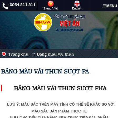
0964.511.511
TRANG
GIỚI
TẢI
SẢN
BẢNG
TIN
HÌNH
VIDEO
LIÊN
Tiếng Việt
English
CHỦ
THIỆU
PROFILE
PHẨM
MÀU
TỨC
ẢNH
HỆ
VẢI
VẢI
THUN
THUN
Trang chủ
Bảng màu vải thun
BẢNG MÀU VẢI THUN SƯỢT FA
BẢNG MÀU VẢI THUN SƯỢT PHA
LƯU Ý: MÀU SẮC TRÊN MÁY TÍNH CÓ THỂ SẼ KHÁC SO VỚI
MÀU SẮC SẢN PHẨM THỰC TẾ
VUI LÒNG ĐẾN CỬA HÀNG XEM TRỰC TIẾP SẢN PHẨM