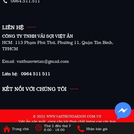
0964.511.511
LIÊN HỆ
CÔNG TY TNHH VẢI SỢI VIỆT ẤN
HCM: 113 Phạm Phú Thứ, Phường 11, Quận Tân Bình,
TP.HCM
Email: vaithunvietan@gmail.com
Liên hệ: 0964 511 511
KẾT NỐI VỚI CHÚNG TÔI
© 2022 WWW.VAITHUNSAIGON.COM.VN
Việt Ấn sản xuất, cung cấp vải thun chất lượng cao các loại
Thứ 2 đến thứ 7
Designed by Ketnoiviet.net
Trang chủ
Nhận báo giá
8:00 - 18:00