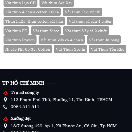
Vải thun Lụa CD
Vải thun Sec Xay
Vải thun 4 chiều cotton 100%
Vải thun Tixi 65/35
Thun LaZa, thun cotton cát hàn
Vải thun cá sấu 4 chiều
Vải thun PE
Vải thun Visco
Vải thun Vảy cá 2 chiều
Vải thun Rayron
Vải thun Vảy cá 4 chiều
Vải thun In bông
Nỉ cào PE, 65/35, Cotton
Vải Thun Sọc In
Vải Thun Tồn Kho
TP HỒ CHÍ MINH
Trụ sở công ty
113 Phạm Phú Thứ, Phường 11, Tân Bình, TP.HCM
0964.511.511
Xưởng dệt
18/7 đường 429, ấp 1, Xã Phước An, Củ Chi, Tp.HCM